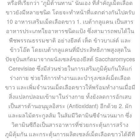
หรือที่เรียกว่า “ภูมิต้านทาน” นั่นเอง ที่สำคัญเม็ดเลือด
ขาวยังมีหลายชนิด โดยจะทำหน้าที่แตกต่างกันไปครับ
10 อาหารเสริมเม็ดเลือดขาว 1. เบต้ากลูแคน เป็นสาร
อาหารประเภทใยอาหารชนิดแป้ง ซึ่งสามารถพบได้ใน
พืชพรรณธรรมชาติ อย่างยีสต์ เห็ด ข้าวบาเล่ต์ และ
ข้าวโอ๊ต โดยเบต้ากลูแคนที่มีประสิทธิภาพสูงสุดใน
ปัจจุบันสกัดมาจากผนังเซลล์ของยีสต์ Saccharomyces
Cerevisiae ซึ่งมีส่วนช่วยในการเสริมภูมิคุ้มกันให้แก่
ร่างกาย ช่วยให้การทำงานและบำรุงเซลล์เม็ดเลือด
ขาว และเพิ่มจำนวนเม็ดเลือดขาวให้พร้อมทำงานเมื่อมี
สิ่งแปลกปลอมเข้ามาในร่างกาย ทั้งยังลดการอักเสบ
เป็นสารต้านอนุมูลอิสระ (Antioxidant) อีกด้วย 2. ผัก
และผลไม้ตระกูลส้ม ในส้มมีวิตามินซีจำนวนมาก ซึ่ง
วิตามินซีถือเป็นสารอาหารที่ช่วยกระตุ้นการสร้าง
ภูมิคุ้มกัน และกระตุ้นการผลิตเซลล์เม็ดเลือดขาวได้ดีที