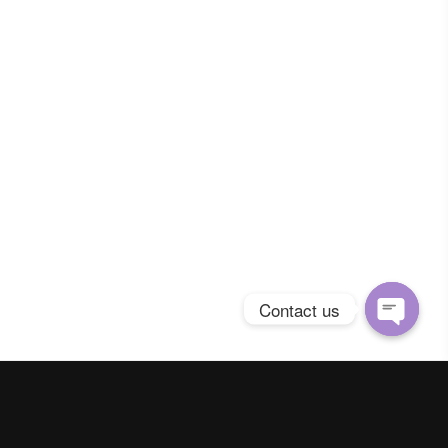
Contact us
Open
chaty