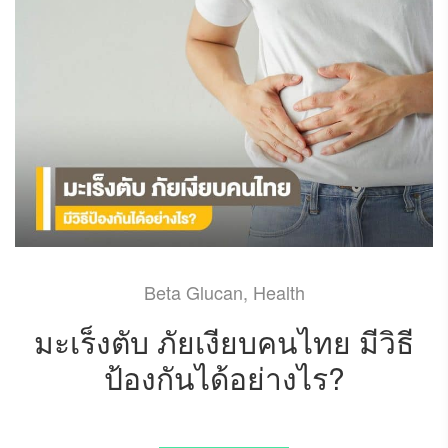
Beta Glucan
,
Health
มะเร็งตับ ภัยเงียบคนไทย มีวิธี
ป้องกันได้อย่างไร?
SEPTEMBER 24, 2025