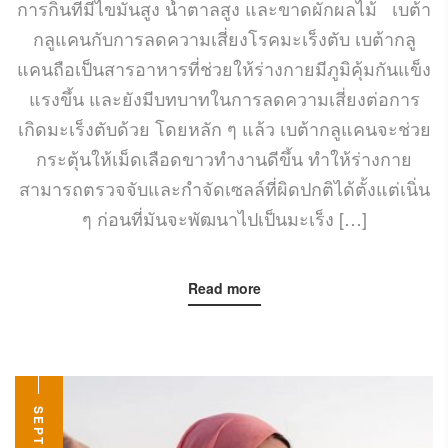
การกินที่มีไขมันสูง น้ำตาลสูง และขาดผักผลไม้ เบต้า
กลูแคนกับการลดความเสี่ยงโรคมะเร็งตับ เบต้ากลู
แคนถือเป็นสารอาหารที่ช่วยให้ร่างกายมีภูมิคุ้มกันแข็ง
แรงขึ้น และยังมีบทบาทในการลดความเสี่ยงต่อการ
เกิดมะเร็งตับด้วย โดยหลัก ๆ แล้ว เบต้ากลูแคนจะช่วย
กระตุ้นให้เม็ดเลือดขาวทำงานดีขึ้น ทำให้ร่างกาย
สามารถตรวจจับและกำจัดเซลล์ที่ผิดปกติได้ตั้งแต่เนิ่น
ๆ ก่อนที่มันจะพัฒนาไปเป็นมะเร็ง […]
Read more