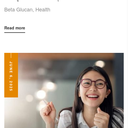
Beta Glucan
,
Health
Read more
JUNE 6, 2025