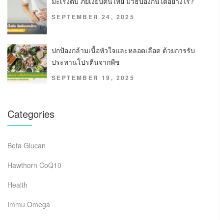
มะเร็งตับ ภัยเงียบคนไทย มีวิธีป้องกันได้อย่างไร?
SEPTEMBER 24, 2025
ปกป้องกล้ามเนื้อหัวใจและหลอดเลือด ด้วยการรับ
ประทานโปรตีนจากพืช
SEPTEMBER 19, 2025
Categories
Beta Glucan
Hawthorn CoQ10
Health
Immu Omega