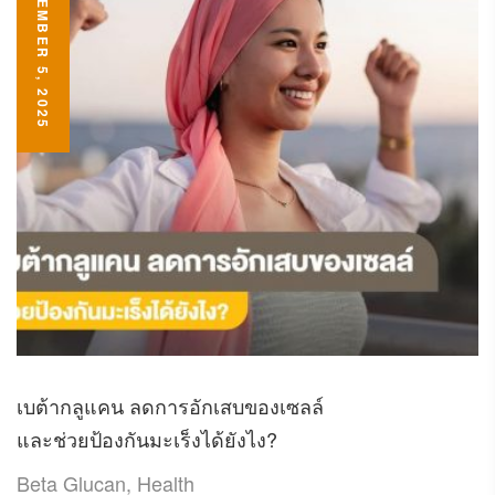
SEPTEMBER 5, 2025
เบต้ากลูแคน ลดการอักเสบของเซลล์
และช่วยป้องกันมะเร็งได้ยังไง?
Beta Glucan
,
Health