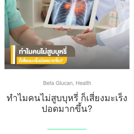
Beta Glucan
,
Health
ทำไมคนไม่สูบบุหรี่ ก็เสี่ยงมะเร็ง
ปอดมากขึ้น?
MAY 28, 2025