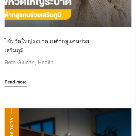
ไข้หวัดใหญ่ระบาด เบต้ากลูแคนช่วย
เสริมภูมิ
Beta Glucan
,
Health
Read more