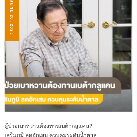
JUNE 20, 2025
ผู้ป่วยเบาหวานต้องทานเบต้ากลูแคน?
เสริมภูมิ ลดอักเสบ ควบคุมระดับน้ำตาล