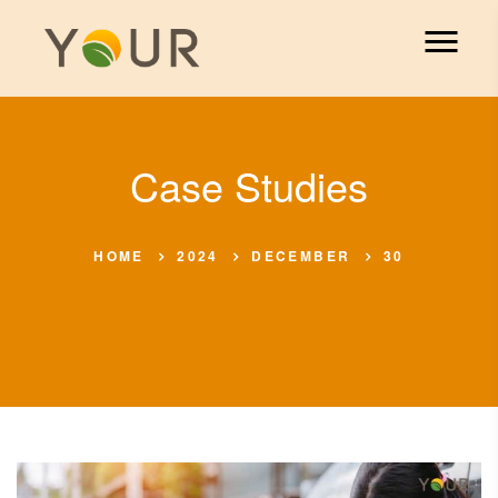
Case Studies
HOME
2024
DECEMBER
30