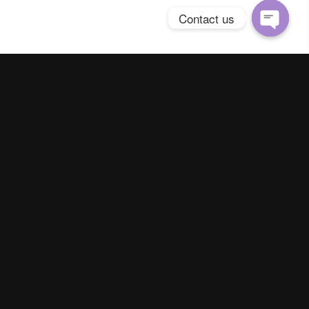
Contact us
Open
chaty
Spring Season Co.,Ltd. All Right Reserved
Contact us
Line :
@YourThailand
Phone :
062-824-9142
|
093-895-5641