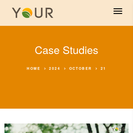
Case Studies
HOME
2024
OCTOBER
21