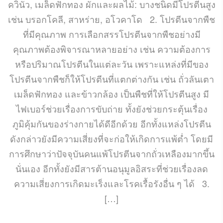
ควินัว, เมล็ดฟักทอง ผักและผลไม้: บางชนิดมีโปรตีนสูง
เช่น บรอกโคลี, สาหร่าย, อโวคาโด 2. โปรตีนจากพืช
ที่มีคุณภาพ การเลือกสรรโปรตีนจากพืชอย่างมี
คุณภาพต้องพิจารณาหลายอย่าง เช่น ความต้องการ
หรือปริมาณโปรตีนในแต่ละวัน เพราะแหล่งที่มีของ
โปรตีนจากพืชก็ให้โปรตีนที่แตกต่างกัน เช่น ถั่วลันเตา
เมล็ดฟักทอง และข้าวกล้อง เป็นพืชที่ให้โปรตีนสูง มี
ไฟเบอร์ช่วยเรื่องการขับถ่าย ทั้งยังช่วยกระตุ้นเรื่อง
ภูมิคุ้มกันของร่างกายได้ดีอีกด้วย อีกทั้งแหล่งโปรตีน
ดังกล่าวยังมีความเสี่ยงที่จะก่อให้เกิดการแพ้ต่ำ โดยมี
การศึกษาว่าปัจจุบันคนแพ้โปรตีนจากถั่วเหลืองมากขึ้น
นั่นเอง อีกทั้งยังมีสารต้านอนุมูลอิสระที่ช่วยเรื่องลด
ความเสี่ยงการเกิดมะเร็งและโรคเรื้อรังอื่น ๆ ได้ 3.
[…]