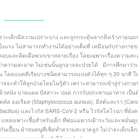
FEBRUARY 23, 2024
เพราะเด็กมีความเปราะบาง และถูกกระตุ้นจากสิ่งเร้าภายนอก
ม่แข็งแรง ไม่สามารถทำงานได้อย่างเต็มที่ เหมือนกับร่างกาย
อบคอบและคิดเผื่อพวกเขาหลายเรื่อง โดยเฉพาะเรื่องความส
นทำความสะอาด ไม่เช่นนั้นลูกอาจจะป่วยได้ มีการศึกษาว่าเช
้าน โดยแบคทีเรียบางชนิดสามารถแบ่งตัวได้ทุก ๆ 20 นาที ใ
ที่อาจจะทำให้ลูกป่วยโดยไม่รู้ตัว เพราะสามารถเข้าสู่ร่างกา
ช่น ผิวหนัง บาดแผล ปัสสาวะ ปอด การรับประทานอาหาร เป็นต
คคัส ออเรียส (Staphylococcus aureus), ยีสต์และรา (Can
(Bacillus) และไวรัส SARS-CoV-2 หรือ ไวรัสโคโรน่า ที่ยังค
หล่งเพาะเชื้อสำหรับเด็ก ที่พ่อแม่ควรเฝ้าระวังและหมั่นดู
กันเปื้อน ผ้าขนหนูที่เช็ดทำความสะอาดลูก ไม่ว่าจะเด็กเล็ก