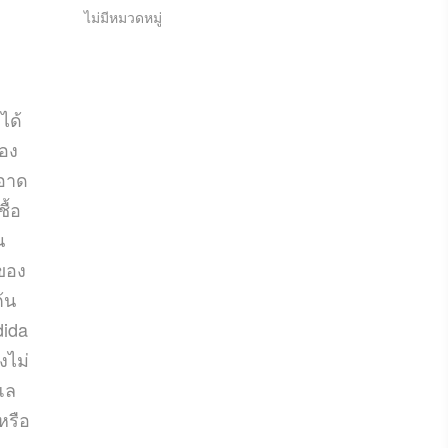
ไม่มีหมวดหมู่
ได้
ของ
ะอาด
ื้อ
น
ยของ
้น
dida
งไม่
แล
หรือ