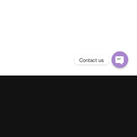
-5641
il.com
Contact us
Open
chaty