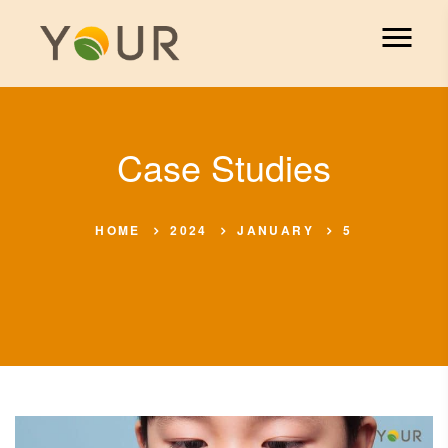
Case Studies
HOME
2024
JANUARY
5