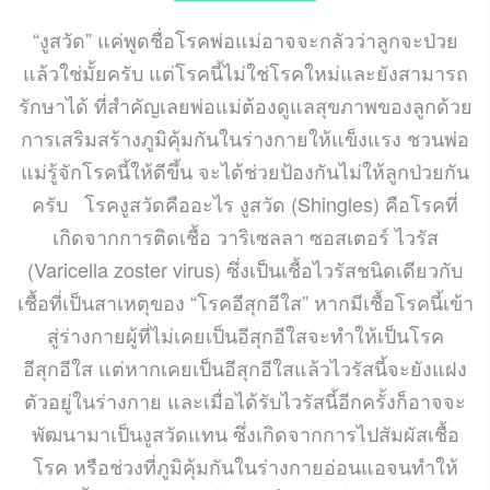
“งูสวัด” แค่พูดชื่อโรคพ่อแม่อาจจะกลัวว่าลูกจะป่วย
แล้วใช่มั้ยครับ แต่โรคนี้ไม่ใช่โรคใหม่และยังสามารถ
รักษาได้ ที่สำคัญเลยพ่อแม่ต้องดูแลสุขภาพของลูกด้วย
การเสริมสร้างภูมิคุ้มกันในร่างกายให้แข็งแรง ชวนพ่อ
แม่รู้จักโรคนี้ให้ดีขึ้น จะได้ช่วยป้องกันไม่ให้ลูกป่วยกัน
ครับ โรคงูสวัดคืออะไร งูสวัด (Shingles) คือโรคที่
เกิดจากการติดเชื้อ วาริเซลลา ซอสเตอร์ ไวรัส
(Varicella zoster virus) ซึ่งเป็นเชื้อไวรัสชนิดเดียวกับ
เชื้อที่เป็นสาเหตุของ “โรคอีสุกอีใส” หากมีเชื้อโรคนี้เข้า
สู่ร่างกายผู้ที่ไม่เคยเป็นอีสุกอีใสจะทำให้เป็นโรค
อีสุกอีใส แต่หากเคยเป็นอีสุกอีใสแล้วไวรัสนี้จะยังแฝง
ตัวอยู่ในร่างกาย และเมื่อได้รับไวรัสนี้อีกครั้งก็อาจจะ
พัฒนามาเป็นงูสวัดแทน ซึ่งเกิดจากการไปสัมผัสเชื้อ
โรค หรือช่วงที่ภูมิคุ้มกันในร่างกายอ่อนแอจนทำให้