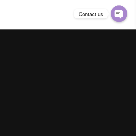
Contact us
Open
chaty
Spring Season Co.,Ltd. All Right Reserved
Contact us
Line :
@YourThailand
Phone :
062-824-9142
|
093-895-5641