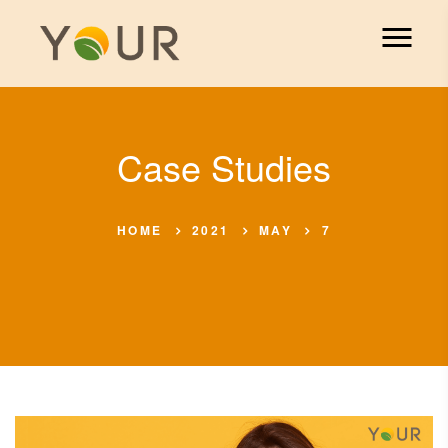
Case Studies
HOME
2021
MAY
7