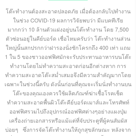
โต๊ะทำงานต้องสะอาดปลอดภัย เมื่อต้องกลับไปทำงาน
ในช่วง COVID-19 ผลการวิจัยพบว่า มีแบคทีเรีย
มากกว่า 10 ล้านตัวแฝงอยู่บนโต๊ะทำงาน โดย 7,500
ตัวซ่อนอยู่ในคีย์บอร์ด เชื่อไหมครับว่า โต๊ะทำงานส่วน
ใหญ่นั้นสกปรกกว่าฝารองนั่งชักโครกถึง 400 เท่า แถม
1 ใน 5 ของชาวออฟฟิศมักจะรับประทานอาหารบนโต๊ะ
ทำงานโดยไม่ทำความสะอาดก่อนอีกต่างหาก การ
ทำความสะอาดโต๊ะสม่ำเสมอจึงมีความสำคัญมากโดย
เฉพาะในช่วงนี้ครับ ดังนั้นก่อนที่คุณจะเริ่มนั่งทำงานบน
โต๊ะของคุณเองควรใช้ผลิตภัณฑ์ฆ่าเชื้อโรคเช็ด
ทำความสะอาดพื้นผิวโต๊ะคีย์บอร์ดเมาส์และโทรศัพท์
ออฟฟิศรวมไปถึงอุปกรณ์ออฟฟิศต่างๆอย่างแผงปุ่ม
เครื่องถ่ายเอกสารหรือแม้แต่ที่จับประตูที่ผู้คนสัมผัส
บ่อยๆ ซึ่งการจัดโต๊ะทำงานให้ถูกสุขลักษณะ หลังจาก