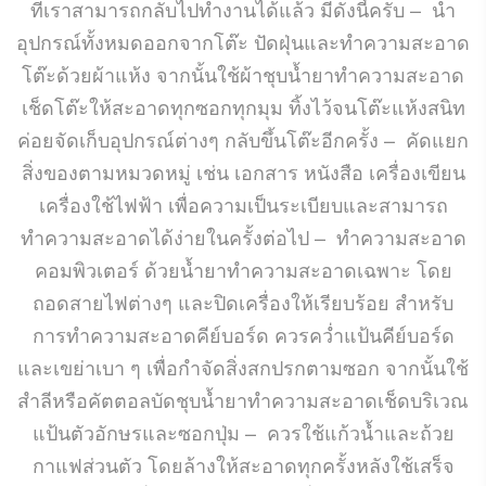
ที่เราสามารถกลับไปทำงานได้แล้ว มีดังนี้ครับ – นำ
อุปกรณ์ทั้งหมดออกจากโต๊ะ ปัดฝุ่นและทำความสะอาด
โต๊ะด้วยผ้าแห้ง จากนั้นใช้ผ้าชุบน้ำยาทำความสะอาด
เช็ดโต๊ะให้สะอาดทุกซอกทุกมุม ทิ้งไว้จนโต๊ะแห้งสนิท
ค่อยจัดเก็บอุปกรณ์ต่างๆ กลับขึ้นโต๊ะอีกครั้ง – คัดแยก
สิ่งของตามหมวดหมู่ เช่น เอกสาร หนังสือ เครื่องเขียน
เครื่องใช้ไฟฟ้า เพื่อความเป็นระเบียบและสามารถ
ทำความสะอาดได้ง่ายในครั้งต่อไป – ทำความสะอาด
คอมพิวเตอร์ ด้วยน้ำยาทำความสะอาดเฉพาะ โดย
ถอดสายไฟต่างๆ และปิดเครื่องให้เรียบร้อย สำหรับ
การทำความสะอาดคีย์บอร์ด ควรคว่ำแป้นคีย์บอร์ด
และเขย่าเบา ๆ เพื่อกำจัดสิ่งสกปรกตามซอก จากนั้นใช้
สำลีหรือคัตตอลบัดชุบน้ำยาทำความสะอาดเช็ดบริเวณ
แป้นตัวอักษรและซอกปุ่ม – ควรใช้แก้วน้ำและถ้วย
กาแฟส่วนตัว โดยล้างให้สะอาดทุกครั้งหลังใช้เสร็จ