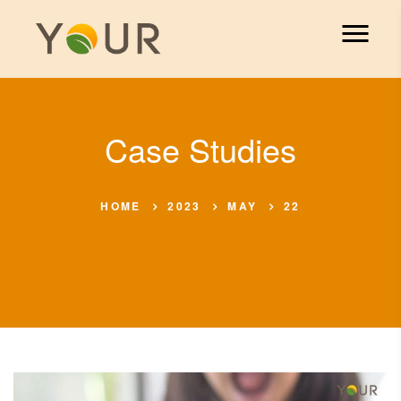
Case Studies
HOME
2023
MAY
22