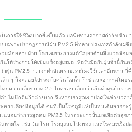
JANUARY 6, 2023
ในการใช้ชีวิตมากยิ่งขึ้นแล้ว มลพิษทางอากาศกำลังเข้ามา
โดยเฉพาะปรากฏการณ์ฝุ่น PM2.5 ที่หลายประเทศกำลังเผชิ
ามร่วมมือหลายฝ่าย โดยเฉพาะการแก้ปัญหาด้านสิ่งแวดล้อมอ
กันให้ร่างกายให้เข้มแข็งอยู่เสมอ เพื่อรับมือกับฝุ่นจิ๋วนี้กันค
่าฝุ่น PM2.5 กว่าจะทำอันตรายเราก็คงใช้เวลาอีกนาน นี่คือ
คเล็ก ๆ นี้จะลอยไปรวมกับควัน ไอน้ำ ก๊าซ และอากาศโดยรอ
โดยความเล็กขนาด 2.5 ไมครอน เล็กกว่าเส้นผ่าศูนย์กลาง
ล่า ไม่มีกลิ่นอีกต่างหาก ซึ่งหากเราสูดเขาปอดในช่วงเวลาสั
คายเคืองที่จมูกได้ คนที่เป็นโรคภูมิแพ้เป็นทุนเดิมอาจจะรู้
แน่นอนว่าการสูดดม PM2.5 ในระยะยาวนั้นผลเสียต่อสุขภ
ดินหายใจ เช่น วัณโรค โรคถุงลมโป่งพอง และโรคมะเร็งป