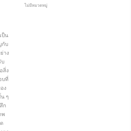
ไม่มีหมวดหมู่
เป็น
ญกับ
ย่าง
รับ
สิ่ง
บที่
ของ
้น ๆ
สึก
าพ
อด