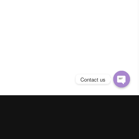
Social
-5641
il.com
Contact us
Open
chaty