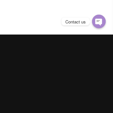
Contact us
Open
chaty
Spring Season Co.,Ltd. All Right Reserved
Contact us
Line :
@YourThailand