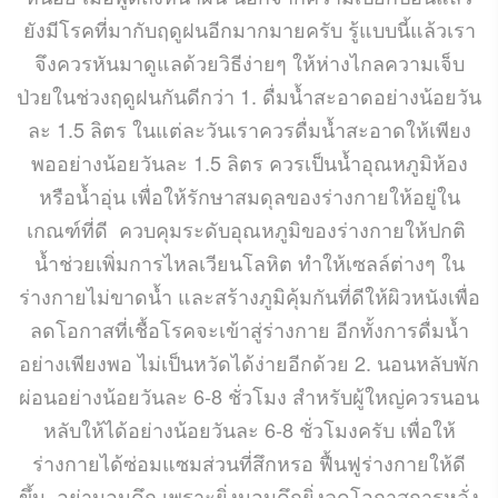
ยังมีโรคที่มากับฤดูฝนอีกมากมายครับ รู้แบบนี้แล้วเรา
จึงควรหันมาดูแลด้วยวิธีง่ายๆ ให้ห่างไกลความเจ็บ
ป่วยในช่วงฤดูฝนกันดีกว่า 1. ดื่มน้ำสะอาดอย่างน้อยวัน
ละ 1.5 ลิตร ในแต่ละวันเราควรดื่มน้ำสะอาดให้เพียง
พออย่างน้อยวันละ 1.5 ลิตร ควรเป็นน้ำอุณหภูมิห้อง
หรือน้ำอุ่น เพื่อให้รักษาสมดุลของร่างกายให้อยู่ใน
เกณฑ์ที่ดี ควบคุมระดับอุณหภูมิของร่างกายให้ปกติ
น้ำช่วยเพิ่มการไหลเวียนโลหิต ทำให้เซลล์ต่างๆ ใน
ร่างกายไม่ขาดน้ำ และสร้างภูมิคุ้มกันที่ดีให้ผิวหนังเพื่อ
ลดโอกาสที่เชื้อโรคจะเข้าสู่ร่างกาย อีกทั้งการดื่มน้ำ
อย่างเพียงพอ ไม่เป็นหวัดได้ง่ายอีกด้วย 2. นอนหลับพัก
ผ่อนอย่างน้อยวันละ 6-8 ชั่วโมง สำหรับผู้ใหญ่ควรนอน
หลับให้ได้อย่างน้อยวันละ 6-8 ชั่วโมงครับ เพื่อให้
ร่างกายได้ซ่อมแซมส่วนที่สึกหรอ ฟื้นฟูร่างกายให้ดี
ขึ้น อย่านอนดึก เพราะยิ่งนอนดึกยิ่งลดโอกาสการหลั่ง