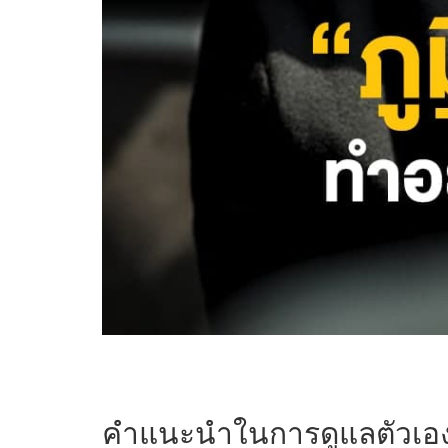
คำแนะนำในการดูแลตัวเองส