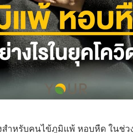
ำหรับคนไข้ภูมิแพ้ หอบหืด ในช่ว