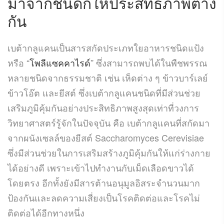
มาจากชนิดก็ให้ประสิทธิภาพต่าง
กัน
เบต้ากลูแคนเป็นสารสกัดประเภทใยอาหารชนิดแป้ง
หรือ “
โพลีแซคคาไรด์
” ซึ่งสามารถพบได้ในพืชพรรณ
หลายชนิดจากธรรมชาติ เช่น เห็ดต่าง ๆ ข้าวบาร์เลย์
ข้าวโอ๊ต และยีสต์ ซึ่งเบต้ากลูแคนชนิดที่มีส่วนช่วย
เสริมภูมิคุ้มกันอย่างประสิทธิภาพสูงสุดเท่าที่วงการ
วิทยาศาสตร์รู้จักในปัจจุบัน คือ เบต้ากลูแคนที่สกัดมา
จากผนังเซลล์ของยีสต์ Saccharomyces Cerevisiae
ซึ่งมีส่วนช่วยในการเสริมสร้างภูมิคุ้มกันให้แก่ร่างกาย
ได้อย่างดี เพราะเข้าไปทำงานกับเม็ดเลือดขาวได้
โดยตรง อีกทั้งยังมีสารต้านอนุมูลอิสระจำนวนมาก
ป้องกันและลดความเสี่ยงเป็นโรคติดต่อและโรคไม่
ติดต่อได้อีกทางหนึ่ง