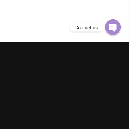
Contact us
Open
chaty
Spring Season Co.,Ltd. All Right Reserved
Contact us