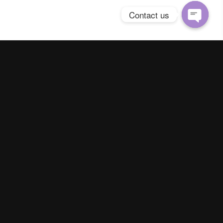
Contact us
Open
chaty
Spring Season Co.,Ltd. All Right Reserved
Contact us
Line :
@YourThailand
Phone :
062-824-9142
|
093-895-5641