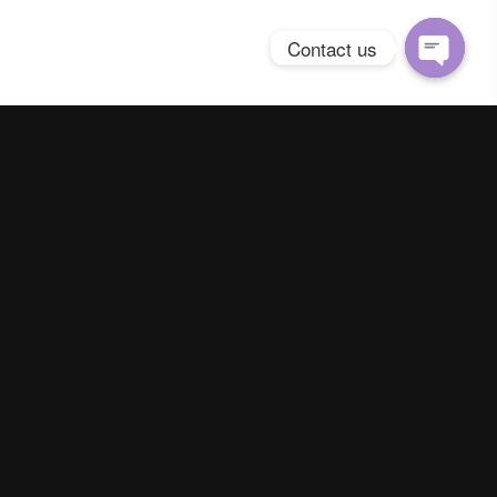
Contact us
Open
chaty
Spring Season Co.,Ltd. All Right Reserved
Contact us
Line :
@YourThailand
Phone :
062-824-9142
|
093-895-5641