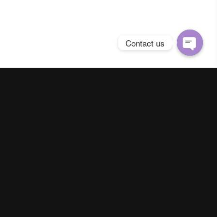
Contact us
Open
chaty
Spring Season Co.,Ltd. All Right Reserved
Contact us