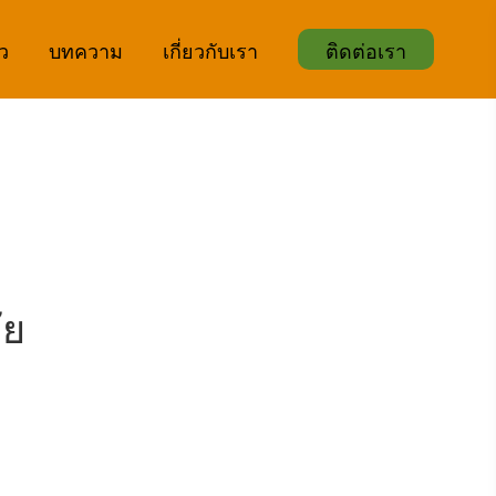
ิว
บทความ
เกี่ยวกับเรา
ติดต่อเรา
ัย