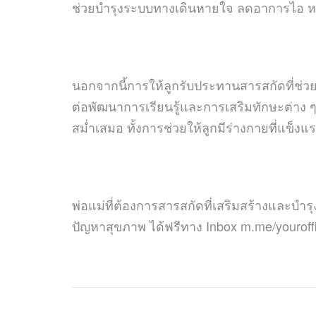
ช่วยบำรุงระบบทางเดินหายใจ ลดอาการไอ ห
นอกจากนี้การให้ลูกรับประทานสารสกัดที่ช่วยเส
ต่อพัฒนาการเรียนรู้และการเสริมทักษะต่าง ๆ
สม่ำเสมอ ทั้งการช่วยให้ลูกมีร่างกายที่แข็งแ
พ่อแม่ที่ต้องการสารสกัดที่เสริมสร้างและบ
ปัญหาสุขภาพ ได้ฟรีทาง Inbox m.me/youroffic