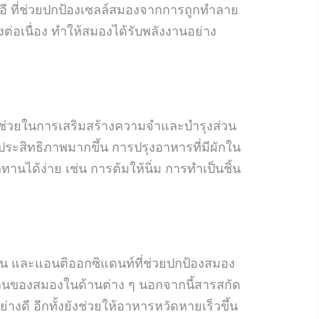
ินอี ที่ช่วยปกป้องเซลล์สมองจากการถูกทำลาย
งต่อเนื่อง ทำให้สมองได้รับพลังงานอย่าง
ี่ช่วยในการเสริมสร้างความจำและบำรุงส่วน
ระสิทธิภาพมากขึ้น การปรุงอาหารที่มีผักใน
นได้ง่าย เช่น การต้มให้นิ่ม การทำเป็นชิ้น
านิน และแอนติออกซิแดนท์ที่ช่วยปกป้องสมอง
านของสมองในด้านต่าง ๆ นอกจากนี้สารสกัด
่างดี อีกทั้งยังช่วยให้อาหารหวัดหายเร็วขึ้น