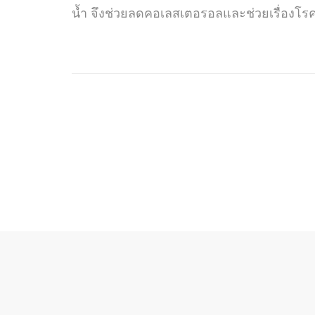
น้ำ จึงช่วยลดคอเลสเตอรอลและช่วยเรื่องโร