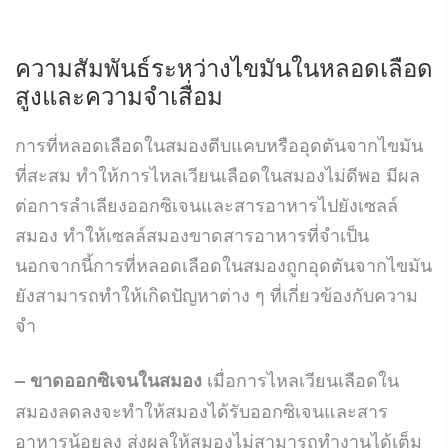
ความสัมพันธ์ระหว่างไขมันในหลอดเลือด
สูงและความจำเสื่อม
การที่หลอดเลือดในสมองตีบแคบหรืออุดตันจากไขมัน
ที่สะสม ทำให้การไหลเวียนเลือดในสมองไม่ดีพอ มีผล
ต่อการลำเลียงออกซิเจนและสารอาหารไปยังเซลล์
สมอง ทำให้เซลล์สมองขาดสารอาหารที่จำเป็น
นอกจากนี้การที่หลอดเลือดในสมองถูกอุดตันจากไขมัน
ยังสามารถทำให้เกิดปัญหาต่าง ๆ ที่เกี่ยวข้องกับความ
จำ
เมื่อการไหลเวียนเลือดใน
– ขาดออกซิเจนในสมอง
สมองลดลงจะทำให้สมองได้รับออกซิเจนและสาร
อาหารน้อยลง ส่งผลให้สมองไม่สามารถทำงานได้เต็ม