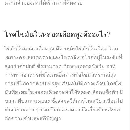
ความจำของเราได้เร็วกว่าที่คิดด้วย
โรคไขมันในหลอดเลือดสูง
คืออะไร?
ไขมันในหลอดเลือดสูง คือ ระดับไขมันในเลือด โดย
เฉพาะคอเลสเตอรอลและไตรกลีเซอไรด์อยู่ในระดับที่
สูงกว่าค่าปกติ ซึ่งสามารถเกิดจากหลายปัจจัย อาทิ
การทานอาหารที่มีไขมันอิ่มตัวหรือไขมันทรานส์สูง
การบริโภคอาหารแปรรูป ส่งผลให้มีภาวะอ้วน โดยไข
มันที่สะสมในหลอดเลือดจะทำให้หลอดเลือดแข็งตัว มี
ขนาดตีบและแคบลง ซึ่งส่งผลให้การไหลเวียนเลือดไป
ยังอวัยวะต่าง ๆ รวมถึงสมองลดลง จึงเสี่ยงที่จะส่งผล
ต่อความจำและสติปัญญา