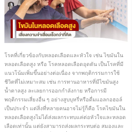
โรคที่เกี่ยวข้องกับหลอดเลือดและหัวใจ เช่น ไขมันใน
หลอดเลือดสูง หรือ โรคหลอดเลือดอุดตัน เป็นโรคที่มี
แนวโน้มเพิ่มขึ้นอย่างต่อเนื่อง จากพฤติกรรมการใช้
ชีวิตที่ไม่เหมาะสม เช่น การทานอาหารที่มีไขมันสูง
น้ำตาลสูง ละเลยการออกกำลังกาย หรือการมี
พฤติกรรมเสี่ยงอื่น ๆ อย่างสูบบุหรี่หรือดื่มแอลกอฮอล์
เป็นประจำ แต่สิ่งที่หลายคนอาจไม่รู้ก็คือ โรคไขมันใน
หลอดเลือดสูงไม่ได้ส่งผลกระทบแค่ต่อหัวใจและหลอด
เลือดเท่านั้น แต่ยังสามารถส่งผลกระทบต่อ สมองและ