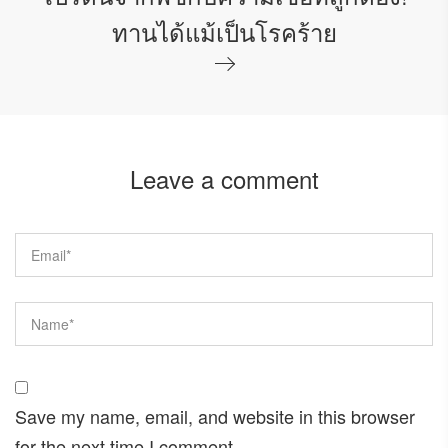
ทานได้แม้เป็นโรคร้าย
Leave a comment
Save my name, email, and website in this browser
for the next time I comment.