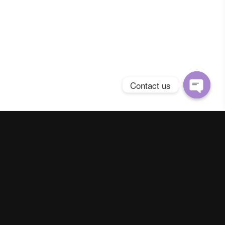
Contact us
Open
chaty