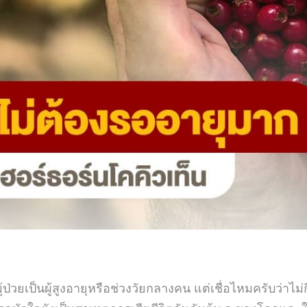
เป็นผู้สูงอายุหรือช่วงวัยกลางคน แต่เชื่อไหมครับว่าไม่กี่ป