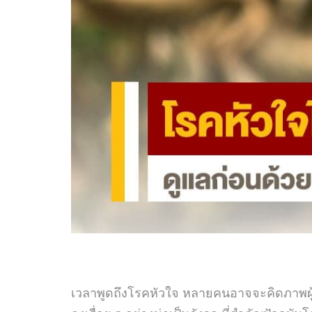
เวลาพูดถึงโรคหัวใจ หลายคนอาจจะคิดภาพผู้ป่วย