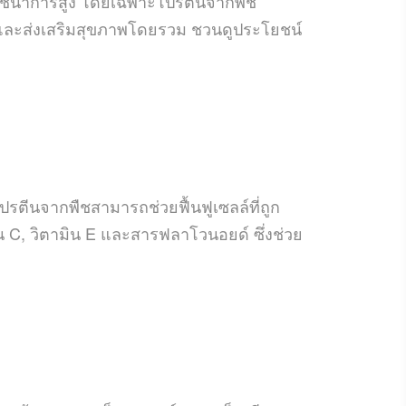
งโภชนาการสูง โดยเฉพาะโปรตีนจากพืช
ัยและส่งเสริมสุขภาพโดยรวม ชวนดูประโยชน์
รตีนจากพืชสามารถช่วยฟื้นฟูเซลล์ที่ถูก
น C, วิตามิน E และสารฟลาโวนอยด์ ซึ่งช่วย