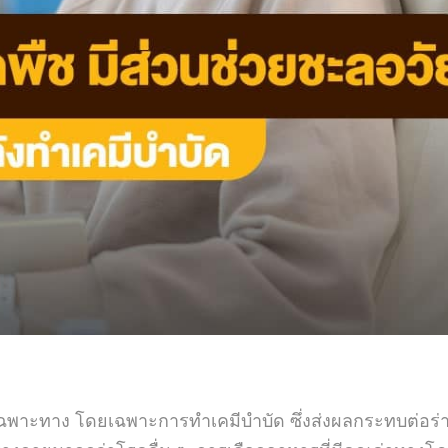
างเฉพาะทาง โดยเฉพาะการทำเคมีบำบัด ซึ่งส่งผลกระทบต่อร่