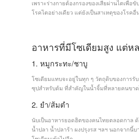
เพราะร่างกายต้องกรองของเสียผ่านไตเพื่อขั
โรคไตอย่างเดียว แต่ยังเป็นสาเหตุของโรคอื่น
อาหารที่มีโซเดียมสูง แต
1. หมูกระทะ/ชาบู
โซเดียมแทบจะอยู่ในทุก ๆ วัตถุดิบของการรับ
ซุปสำหรับต้ม ที่สำคัญในน้ำจิ้มที่หลายคนขาดไ
2. ยำ/ส้มตำ
นับเป็นอาหารยอดฮิตของคนไทยตลอดกาล ด้วยรส
น้ำปลา น้ำปลาร้า ผงปรุงรส ฯลฯ นอกจากนี้บา
โซเดียมเข้าไปอีก