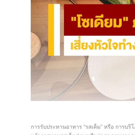
การรับประทานอาหาร “รสเค็ม” หรือ การบริโภ