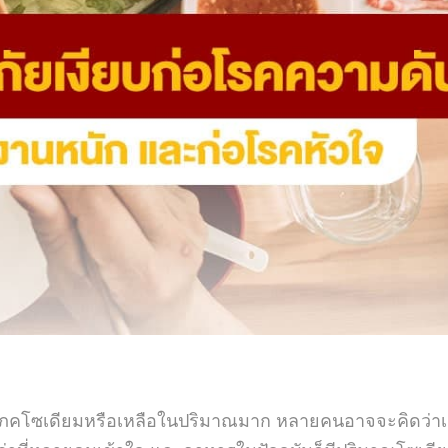
คโซเดียมหรือเหลือในปริมาณมาก หลายคนอาจจะคิดว่าเสี่ยง