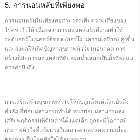
5.
การนอนหลับที่เพียงพอ
การนอนหลับไม่เพียงพอสามารถเพิ่มความเสี่ยงของ
โรคหัวใจได้ เนื่องจากการนอนหลับไม่ดีอาจทำให้
ระดับฮอร์โมนคอร์ติซอล (ฮอร์โมนความเครียด) สูงขึ้น
และส่งผลให้เกิดปัญหาสุขภาพหัวใจในอนาคต การ
สร้างนิสัยการนอนหลับที่ดีและสม่ำเสมอเป็นสิ่งที่พ่อแม่
ควรคำนึงถึง
การเสริมสร้างสุขภาพหัวใจให้กับลูกตั้งแต่เด็กเป็นสิ่ง
สำคัญที่พ่อแม่สามารถทำได้ หากพ่อแม่สามารถส่ง
เสริมพฤติกรรมที่ดีเหล่านี้ตั้งแต่เด็ก ลูกจะมีโอกาสมี
สุขภาพหัวใจที่แข็งแรงในอนาคตและลดความเสี่ยง
ของการเป็นโรคหัวใจได้อย่างมาก