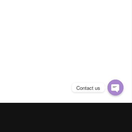
Contact us
Open
chaty