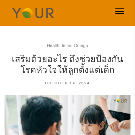
Health
,
Immu Omega
เสริมด้วยอะไร ถึงช่วยป้องกัน
โรคหัวใจให้ลูกตั้งแต่เด็ก
OCTOBER 14, 2024