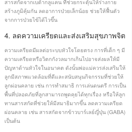
สารสกัดจากเบต้ากลูแคน ที่ช่วยกระตุ้นให้ร่างกาย
สร้างภูมิคุ้มกัน ลดอาการป่วยเล็กน้อย ช่วยให้ฟื้นตัว
จากการป่วยไข้ได้ไวขึ้น
4. ลดความเครียดและส่งเสริมสุขภาพจิต
ความเครียดมีผลต่อระบบหัวใจโดยตรง การที่เด็ก ๆ มี
ความเครียดหรือวิตกกังวลมากเกินไปอาจส่งผลให้มี
ปัญหาด้านหัวใจในอนาคต ดังนั้นพ่อแม่ควรส่งเสริมให้
ลูกมีสภาพแวดล้อมที่ดีและสนับสนุนกิจกรรมที่ช่วยให้
ลูกผ่อนคลาย เช่น การทำสมาธิ การเล่นดนตรี การเป็น
พื้นที่ปลอดภัยที่ลูกสามารถพูดคุยได้ทุกเรื่อง หรือให้ลูก
ทานสารสกัดที่ช่วยให้มีสมาธิมากขึ้น ลดความเครียด
ผ่อนคลาย เช่น สารสกัดจากข้าวบาร์เลย์ญี่ปุ่น (GABA)
เป็นต้น