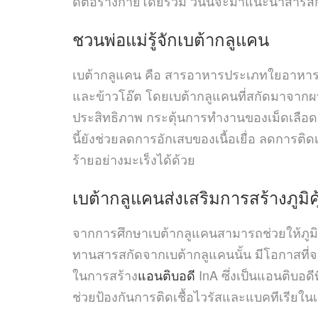
ดีต่อร่างกายโดยรวม วันนี้จะมาแนะนำสารสกัดจ
ชวนพ่อแม่รู้จัก
เบต้ากลูแคน
เบต้ากลูแคน คือ สารอาหารประเภทใยอาหารชนิ
และข้าวโอ๊ต โดยเบต้ากลูแคนที่สกัดมาจากผนั
ประสิทธิภาพ กระตุ้นการทำงานของเม็ดเลือดข
นี้ยังช่วยลดการอักเสบของเนื้อเยื่อ ลดการติด
ร้ายอย่างมะเร็งได้ด้วย
เบต้ากลูแคนส่งเสริมการสร้างภูมิค
จากการศึกษาเบต้ากลูแคนสามารถช่วยให้ภูมิค
ทานสารสกัดจากเบต้ากลูแคนนั้น มีโอกาสที่จะต
ในการสร้าง
แอนติบอดี
InA ซึ่งเป็นแอนติบอดีท
ช่วยป้องกันการติดเชื้อไวรัสและแบคทีเรียใน