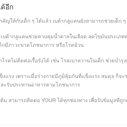
ด้อีก
สำคัญให้กับเด็ก ๆ ได้แล้ว เบต้ากลูแคนยังสามารถช่วยเด็ก ๆ ใ
าะเบต้ากลูแคนช่วยควบคุมน้ำตาลในเลือด ลดไขมันประเภทคอเ
้เด็กมีภาวะขาดโภชนาการ หรือโรคอ้วน
ากโรคไม่ติดต่อเรื้อรังได้ เช่น โรคเบาหวานในเด็ก ช่วยบำรุ
็งแรง เพราะเมื่อร่างกายมีภูมิคุ้มกันที่แข็งแรง สมดุล ก็จะช
ล่น และรับประทานอาหารตามโภชนาการ
ิม สามารถติดต่อ YOUR ได้ทุกช่องทาง เพื่อรับข้อมูลที่ถู