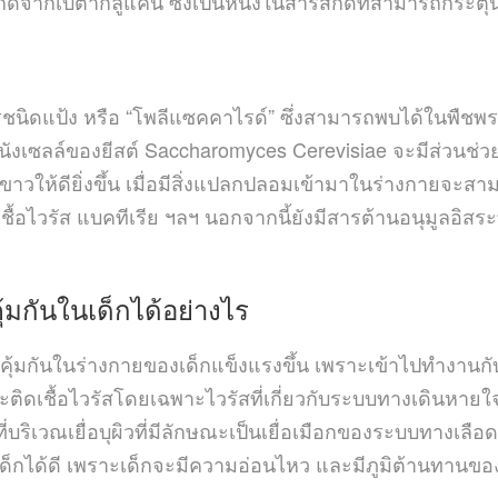
ากเบต้ากลูแคน ซึ่งเป็นหนึ่งในสารสกัดที่สามารถกระตุ้นการ
ดแป้ง หรือ “โพลีแซคคาไรด์” ซึ่งสามารถพบได้ในพืชพรรณธ
งเซลล์ของยีสต์ Saccharomyces Cerevisiae จะมีส่วนช่วยใน
าวให้ดียิ่งขึ้น เมื่อมีสิ่งแปลกปลอมเข้ามาในร่างกายจะส
เชื้อไวรัส แบคทีเรีย ฯลฯ นอกจากนี้ยังมีสารต้านอนุมูลอิสร
ุ้มกันในเด็กได้อย่างไร
ุ้มกันในร่างกายของเด็กแข็งแรงขึ้น เพราะเข้าไปทำงานกับ
ิดเชื้อไวรัสโดยเฉพาะไวรัสที่เกี่ยวกับระบบทางเดินหายใจได
ี่บริเวณเยื่อบุผิวที่มีลักษณะเป็นเยื่อเมือกของระบบทางเลือด
เด็กได้ดี เพราะเด็กจะมีความอ่อนไหว และมีภูมิต้านทานขอ