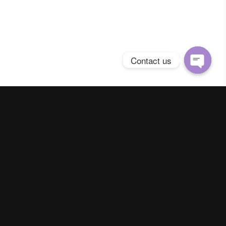
Contact us
Open
chaty
Spring Season Co.,Ltd. All Right Reserved
Contact us