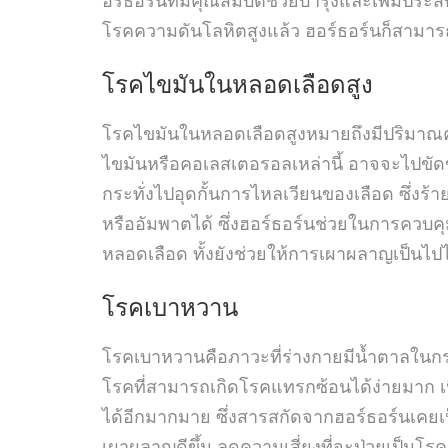
โรคความดันโลหิตสูงแล้ว ฮอร์ธอร์นก็สามาร
โรคไขมันในหลอดเลือดสูง
โรคไขมันในหลอดเลือดสูงหมายถึงมีปริมาณ
ไขมันหรือคอเลสเตอรอลเหล่านี้ อาจจะไปขัด
กระทั่งไปอุดกั้นการไหลเวียนของเลือด ซึ่งร้
หรืออัมพาตได้ ซึ่งฮอร์ธอร์นช่วยในการควบคุ
หลอดเลือด ทั้งยังช่วยให้การเผาผลาญเป็นไปได
โรคเบาหวาน
โรคเบาหวานคือภาวะที่ร่างกายมีน้ำตาลในกร
โรคที่สามารถเกิดโรคแทรกซ้อนได้ง่ายมาก เนื
ได้อีกมากมาย ซึ่งสารสกัดจากฮอร์ธอร์นเคยเ
เผาผลาญดีขึ้น ลดความเสี่ยงที่จะป่วยเป็นโร