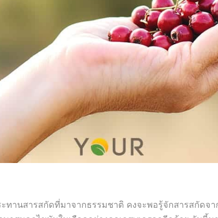
านสารสกัดที่มาจากธรรมชาติ คงจะพอรู้จักสารสกัดจาก “ฮ