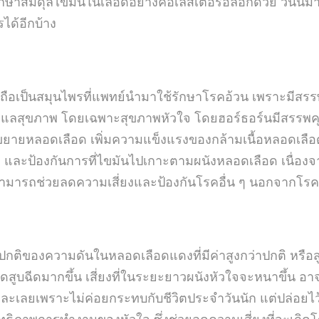
กษาสมดุลไขมันในเลือดอย่างคอเลสเตอรอลอีกด้วย วันนี้มาท
ได้อีกบ้าง
นถือเป็นสมุนไพรที่แพทย์นำมาใช้รักษาโรคอ้วน เพราะมีสรรพ
รดูแลสุขภาพ โดยเฉพาะสุขภาพหัวใจ โดยฮอร์ธอร์นมีสรรพ
ยหลอดเลือด เพิ่มความแข็งแรงของกล้ามเนื้อหลอดเลือด ใ
อด และป้องกันการที่ไขมันไปเกาะตามผนังหลอดเลือด เนื่
นสามารถช่วยลดความเสี่ยงและป้องกันโรคอื่น ๆ นอกจากโรคหั
ติของความดันในหลอดเลือดแดงที่มีค่าสูงกว่าปกติ หรือสูง
ูบฉีดมากขึ้น เสี่ยงที่ในระยะยาวผนังหัวใจจะหนาขึ้น อา
ละเลยเพราะไม่ค่อยกระทบกับชีวิตประจำวันนัก แต่ปล่อยไว้จ
สิทธิภาพการทำงานของหัวใจ ซึ่งช่วยลดความเสี่ยงที่จะเกิดโร