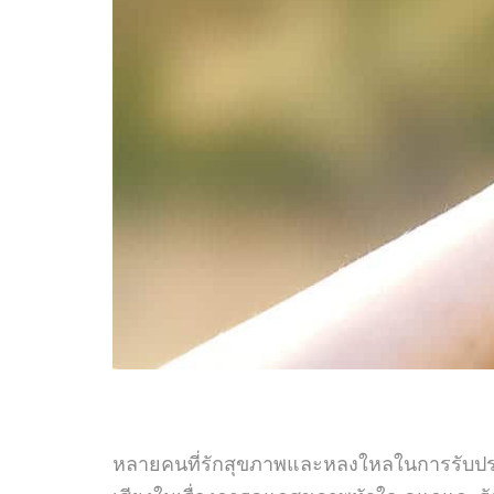
หลายคนที่รักสุขภาพและหลงใหลในการรับประท