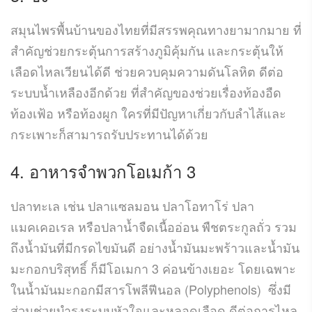
สมุนไพรพื้นบ้านของไทยที่มีสรรพคุณทางยามากมาย ที่
สำคัญช่วยกระตุ้นการสร้างภูมิคุ้มกัน และกระตุ้นให้
เลือดไหลเวียนได้ดี ช่วยควบคุมความดันโลหิต ดีต่อ
ระบบน้ำเหลืองอีกด้วย ที่สำคัญของช่วยเรื่องท้องอืด
ท้องเฟ้อ หรือท้องผูก ใครที่มีปัญหาเกี่ยวกับลำไส้และ
กระเพาะก็สามารถรับประทานได้ด้วย
4. อาหารจำพวกโอเมก้า 3
ปลาทะเล เช่น ปลาแซลมอน ปลาโอทาโร่ ปลา
แมคเคอเรล หรือปลาน้ำจืดเนื้ออ่อน พืชตระกูลถั่ว รวม
ถึงน้ำมันที่มีกรดไขมันดี อย่างน้ำมันมะพร้าวและน้ำมัน
มะกอกบริสุทธิ์ ก็มีโอเมกา 3 ค่อนข้างเยอะ โดยเฉพาะ
ในน้ำมันมะกอกมีสารโพลีฟีนอล (Polyphenols) ซึ่งมี
ส่วนช่วยบำรุงระบบหัวใจและหลอดเลือด ดีต่อการไหล