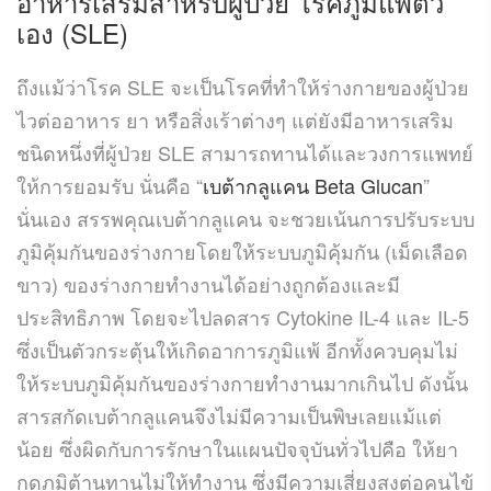
อาหารเสริมสำหรับผู้ป่วย โรคภูมิแพ้ตัว
เอง (SLE)
ถึงแม้ว่าโรค SLE จะเป็นโรคที่ทำให้ร่างกายของผู้ป่วย
ไวต่ออาหาร ยา หรือสิ่งเร้าต่างๆ แต่ยังมีอาหารเสริม
ชนิดหนึ่งที่ผู้ป่วย SLE สามารถทานได้และวงการแพทย์
ให้การยอมรับ นั่นคือ “
เบต้ากลูแคน Beta Glucan
”
นั่นเอง สรรพคุณเบต้ากลูแคน จะชวยเน้นการปรับระบบ
ภูมิคุ้มกันของร่างกายโดยให้ระบบภูมิคุ้มกัน (เม็ดเลือด
ขาว) ของร่างกายทำงานได้อย่างถูกต้องและมี
ประสิทธิภาพ โดยจะไปลดสาร Cytokine IL-4 และ IL-5
ซึ่งเป็นตัวกระตุ้นให้เกิดอาการภูมิแพ้ อีกทั้งควบคุมไม่
ให้ระบบภูมิคุ้มกันของร่างกายทำงานมากเกินไป ดังนั้น
สารสกัดเบต้ากลูแคนจึงไม่มีความเป็นพิษเลยแม้แต่
น้อย ซึ่งผิดกับการรักษาในแผนปัจจุบันทั่วไปคือ ให้ยา
กดภูมิต้านทานไม่ให้ทำงาน ซึ่งมีความเสี่ยงสูงต่อคนไข้