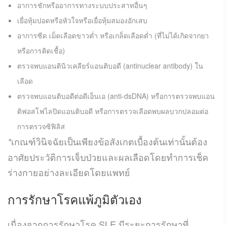
อาการชักหรืออาการทางระบบประสาทอื่นๆ
เยื่อหุ้มปอดหรือหัวใจหรือเยื่อหุ้มสมองอักเสบ
อาการซีด เม็ดเลือดขาวต่ำ หรือเกล็ดเลือดต่ำ (ที่ไม่ได้เกิดจากยา
หรือการติดเชื้อ)
ตรวจพบแอนตินิวเคลียร์แอนติบอดี (antinuclear antibody) ใน
เลือด
ตรวจพบแอนติบอดีต่อดีเอ็นเอ (anti-dsDNA) หรือการตรวจพบแอน
ติฟอสโฟไลปิดแอนติบอดี หรือการตรวจเลือดพบผลบวกปลอมต่อ
การตรวจซิฟิลิส
เกณฑ์วินิจฉัยเป็นเพียงข้อสังเกตเบื้องต้นเท่านั้นต้อง
*
อาศัยประวัติการเจ็บป่วยและผลเลือดโดยทำการเช็ค
ร่างกายอย่างละเอียดโดยแพทย์
การรักษาโรคแพ้ภูมิตัวเอง
เนื่องจากการรักษาโรค SLE มีระยะการรักษาที่