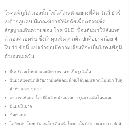
โรคแพ้ภูมิตัวเองนั้น ไม่ได้ไกลตัวอย่างที่คิด วันนี้ ยัวร์
เบต้ากลูแคน มีเกณฑ์การวินิจฉัยเพื่อตรวจเช็ค
สัญญาณอันตรายของ โรค SLE เบื้องต้นมาให้สังเกต
ตัวเองด้วยครับ ซึ่งถ้าคุณมีความผิดปกติอย่างน้อย 4
ใน 11 ข้อนี้ แปลว่าคุณมีความเสี่ยงที่จะเป็นโรคแพ้ภูมิ
ตัวเองนะครับ
ผื่นบริเวณใบหน้าและมีการกระจายเป็นรูปผีเสื้อ
ผื่นผิวหนังชนิดที่เรียกว่าผื่นดีสคอยด์ พบได้บ่อยบริเวณใบหน้า ใบหู
ลำตัว และแขนขา
อาการแพ้แดด โดยมีผื่นผิวหนังแดงอย่างรุนแรงเมื่อโดนแดด
มีแผลในปาก
ข้ออักเสบ
ไตอักเสบ โดยปริมาณโปรตีนหรือไข่ขาวในปัสสาวะมากกว่าปกติ