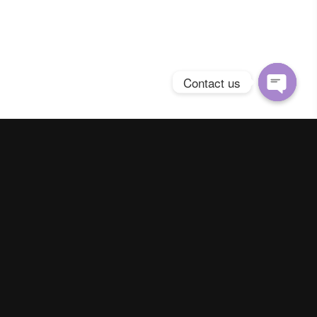
Contact us
Open
chaty
Spring Season Co.,Ltd. All Right Reserved
Contact us