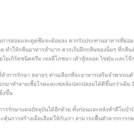
การย่อยและดูดซึมจะด้อยลง ควรรับประทานอาหารที่ย่อยง่าย
ทำให้กลืนอาหารลำบาก ควรเริ่มฝึกกลืนของนิ่มๆ ที่กลืนง่
วยโยเกิร์ตชนิดครีม เจลลี่โภชนา เต้าหู้หลอด ไข่ตุ๋น และโจ๊ก
างที่ทำการรักษา หลายๆ ท่านเลือกที่จะอาหารเสริมจำพวกเบต
กมาทำลายเชื้อโรคและเซลล์แปลกปลอมได้ดีขึ้นกว่าเดิม อีก
่งขึ้น
รักษาแผนปัจจุบันได้อีกด้วย ทั้งก่อนและหลังทำคีโมบำบัด
ตุ้นการสร้างเม็ดเลือดให้กับเรา สามารถฟื้นตัวจากการกด