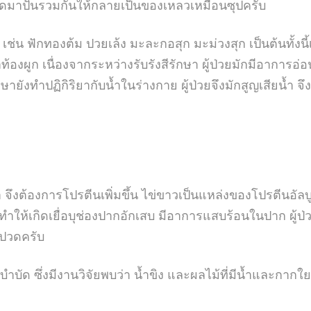
ดมาปั่นรวมกันให้กลายเป็นของเหลวเหมือนซุปครับ
เช่น ฟักทองต้ม ปวยเล้ง มะละกอสุก มะม่วงสุก เป็นต้นทั้งนี้เ
งผูก เนื่องจากระหว่างรับรังสีรักษา ผู้ป่วยมักมีอาการอ่
กษายังทำปฏิกิริยากับน้ำในร่างกาย ผู้ป่วยจึงมักสูญเสียน้ำ จ
จึงต้องการโปรตีนเพิ่มขึ้น ไข่ขาวเป็นแหล่งของโปรตีนอัลบูม
ให้เกิดเยื่อบุช่องปากอักเสบ มีอาการแสบร้อนในปาก ผู้ป่วย
ปวดครับ
มีบำบัด ซึ่งมีงานวิจัยพบว่า น้ำขิง และผลไม้ที่มีน้ำและกาก