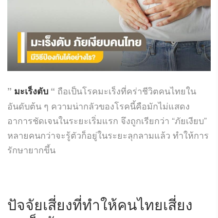
ถือเป็นโรคมะเร็งที่คร่าชีวิตคนไทยใน
”
มะเร็งตับ
“
อันดับต้น ๆ ความน่ากลัวของโรคนี้คือมักไม่แสดง
อาการชัดเจนในระยะเริ่มแรก จึงถูกเรียกว่า “ภัยเงียบ”
หลายคนกว่าจะรู้ตัวก็อยู่ในระยะลุกลามแล้ว ทำให้การ
รักษายากขึ้น
ปัจจัยเสี่ยงที่ทำให้คนไทยเสี่ยง