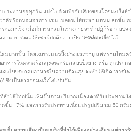
รับประทานอยู่ทุกวัน แฝงไปด้วยปัจจัยเสี่ยงของโรคมะเร็ง
ชาติหรือถนอมอาหาร เช่น เบคอน ไส้กรอก แหนม ลูกชิ้น หมูย
สารก่อมะเร็ง เมื่อมีการสะสมในร่างกายจะทำปฏิกิริยากับปั
ทางอาหาร ส่งผลให้เซลล์ปกติกลายเป็น
ได้
‘เซลล์มะเร็ง’
นิยมมากขึ้น โดยเฉพาะแนวปิ้งย่างและชาบู แต่ทราบไหมครับ
ประกอบอาหารในความร้อนสูงจนเกรียมแบบปิ้งย่าง หรือ ถูกป
ำเนื้อแดงไปประกอบอาหารในความร้อนสูง จะทำให้เกิด ‘สา
ึ่งเป็นสารก่อมะเร็งได้เช่นกัน
งที่ลำไส้ใหญ่นั้น เพิ่มขึ้นตามปริมาณเนื้อแดงที่รับประท
ญ่มากขึ้น 17% และการรับประทานเนื้อแปรรูปปริมาณ 50 กรัมต่
จะเพิ่มความเสี่ยงเป็นมะเร็งที่ลำไส้เพียงอย่างเดียว แต่การร