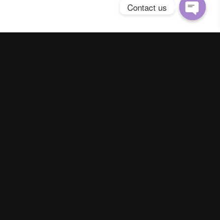
Contact us
Open
chaty
Spring Season Co.,Ltd. All Right Reserved
Contact us
Line :
@YourThailand
Phone :
062-824-9142
|
093-895-5641
Email :
yourofficialthailand@gmail.com