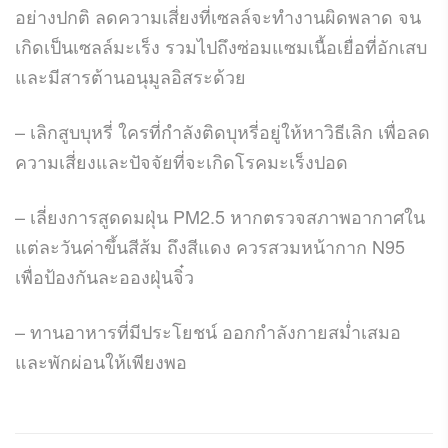
อย่างปกติ ลดความเสี่ยงที่เซลล์จะทำงานผิดพลาด จน
เกิดเป็นเซลล์มะเร็ง รวมไปถึงซ่อมแซมเนื้อเยื่อที่อักเสบ
และมีสารต้านอนุมูลอิสระด้วย
– เลิกสูบบุหรี่ ใครที่กำลังติดบุหรี่อยู่ให้หาวิธีเลิก เพื่อลด
ความเสี่ยงและปัจจัยที่จะเกิดโรคมะเร็งปอด
– เลี่ยงการสูดดมฝุ่น PM2.5 หากตรวจสภาพอากาศใน
แต่ละวันค่าขึ้นสีส้ม ถึงสีแดง ควรสวมหน้ากาก N95
เพื่อป้องกันละอองฝุ่นจิ๋ว
– ทานอาหารที่มีประโยชน์ ออกกำลังกายสม่ำเสมอ
และพักผ่อนให้เพียงพอ