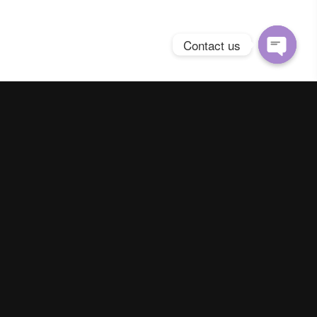
Contact us
Open
chaty
Spring Season Co.,Ltd. All Right Reserved
Contact us
Line :
@YourThailand