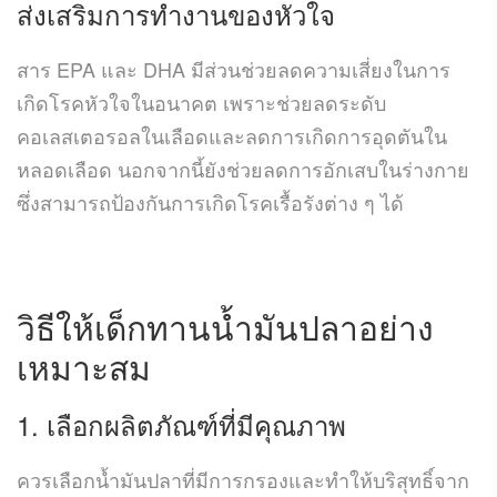
ส่งเสริมการทำงานของหัวใจ
สาร EPA และ DHA มีส่วนช่วยลดความเสี่ยงในการ
เกิดโรคหัวใจในอนาคต เพราะช่วยลดระดับ
คอเลสเตอรอลในเลือดและลดการเกิดการอุดตันใน
หลอดเลือด นอกจากนี้ยังช่วยลดการอักเสบในร่างกาย
ซึ่งสามารถป้องกันการเกิดโรคเรื้อรังต่าง ๆ ได้
วิธีให้เด็กทานน้ำมันปลาอย่าง
เหมาะสม
1. เลือกผลิตภัณฑ์ที่มีคุณภาพ
ควรเลือกน้ำมันปลาที่มีการกรองและทำให้บริสุทธิ์จาก