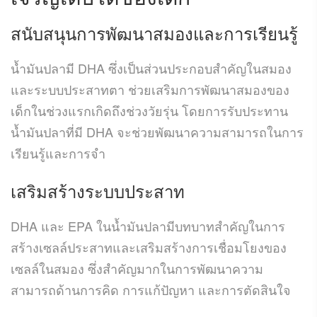
สนับสนุนการพัฒนาสมองและการเรียนรู้
น้ำมันปลามี DHA ซึ่งเป็นส่วนประกอบสำคัญในสมอง
และระบบประสาทตา ช่วยเสริมการพัฒนาสมองของ
เด็กในช่วงแรกเกิดถึงช่วงวัยรุ่น โดยการรับประทาน
น้ำมันปลาที่มี DHA จะช่วยพัฒนาความสามารถในการ
เรียนรู้และการจำ
เสริมสร้างระบบประสาท
DHA และ EPA ในน้ำมันปลามีบทบาทสำคัญในการ
สร้างเซลล์ประสาทและเสริมสร้างการเชื่อมโยงของ
เซลล์ในสมอง ซึ่งสำคัญมากในการพัฒนาความ
สามารถด้านการคิด การแก้ปัญหา และการตัดสินใจ