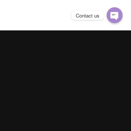
Contact us
Open
chaty
Spring Season Co.,Ltd. All Right Reserved
Contact us
Line :
@YourThailand