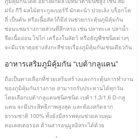
ภูมิคุ้มกันได้ดี อย่างผักผลไม้ที่มีวิตามินซีสูง เช่น ส้ม
ฝรั่ง กีวี่ ผลไม้ตระกูลเบอร์รี่ ผักคะน้า ปวยเล้ง บร็อกโค
ลี่ เป็นต้น หรือเนื้อสัตว์ก็มีส่วนช่วยกระตุ้นภูมิคุ้มกัน
ซ่อมแซมร่างกายส่วนที่สึกหรอ เช่น ปลาทะเล ปลาน้ำ
จืดเนื้ออ่อน ไข่ไก่ เครื่องในสัตว์ หรือธัญพืชชนิดต่างๆ
จะมีแร่ธาตุอย่างสังกะสีช่วยเรื่องภูมิคุ้มกันเช่นเดียวกัน
อาหารเสริมภูมิคุ้มกัน “
เบต้ากลูแคน
”
ถือเป็นทางเลือกที่ช่วยเสริมสร้างและกระตุ้นการทำงาน
ของภูมิคุ้มกันร่างกาย สามารถรับประทานได้ทุกวัน
โดยเลือกเบต้ากลูแคนชนิดชนิด เบต้า 1,3/1,6 D-กลู
แคน จะมีประสิทธิภาพสูงสุด และต้องสกัดจาก
ธรรมชาติ 100% ทั้งยังมีสรรพคุณช่วยควบคุม
คอเลสเตอรอล ต้านสารอนุมูลอิสระได้ด้วย