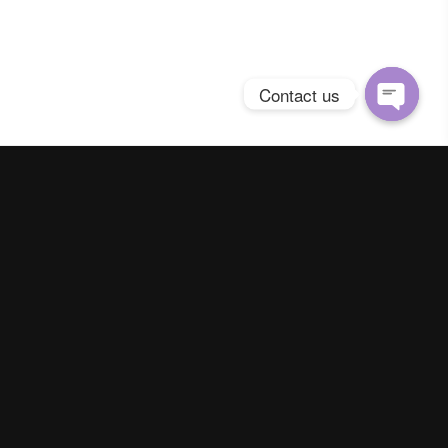
Contact us
Open
chaty
Spring Season Co.,Ltd. All Right Reserved
Contact us