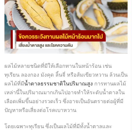
ผลไม้หลายชนิดที่มีให้เลือกทานในหน้าร้อน เช่น
ทุเรียน ลองกอง มังคุด ลิ้นจี่ หรือส้มเขียวหวาน ล้วนเป็น
ผลไม้ที่มี
น้ำตาลธรรมชาติในปริมาณสูง
การทานผลไม้
เหล่านี้ในปริมาณมากเกินไปอาจทำให้ระดับน้ำตาลใน
เลือดเพิ่มขึ้นอย่างรวดเร็ว ซึ่งอาจเป็นอันตรายต่อผู้ที่มี
ปัญหาหรือเสี่ยงต่อโรคเบาหวาน
โดยเฉพาะทุเรียน ซึ่งเป็นผลไม้ที่มีทั้งน้ำตาลและ