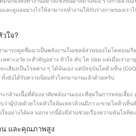
แต่มันก็ยังคงทำงานอย่างแข็งขันมาสม่ำเสมอ ร่างกายส่วนอ
ำรุงและดูแลอย่างไรให้สามารถทำงานให้กับร่างกายของเราไ
หัวใจ?
สามารถดูดซึมมาเป็นพลังงานในเซลล์ส่วนของไมโตคอนเรีย ซ
พาะอวัยวะสำคัญอย่าง หัวใจ ตับ ไต ปอด แต่เมื่อเราอายุม
จะเสี่ยงเป็นโรคต่าง ๆ ได้นั่นเอง แต่ปัจจุบันโคคิวเท็น
ทั้งยังได้รับความนิยมทั่วโลกมานานแล้วด้วยครับ
ล้ามเนื้อที่ต้องอาศัยพลังงานเยอะที่สุดในการหล่อเลี้ยง อ
าผู้ป่วยด้วยโรคหัวใจล้มเหลวล้วนมีภาวะขาดโคคิวเท็นที่ร
วใจอย่างได้ผล นอกจากนี้ยังมีส่วนช่วยเรื่องความดันโลห
รฐาน และคุณภาพสูง