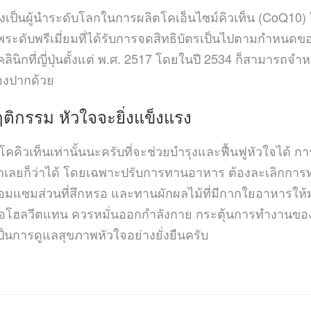
ึ่งเป็นผู้นำระดับโลกในการผลิตโคเอ็นไซม์คิวเท็น (CoQ10
พระดับพรีเมี่ยมที่ได้รับการจดสิทธิบัตรเป็นไปตามกำ
ลินิกที่ญี่ปุ่นตั้งแต่ พ.ศ. 2517 โดยในปี 2534 ก็สามารถจำ
่องปากด้วย
ฤติกรรม
หัวใจจะยิ่งแข็งแรง
คิวเท็นเท่านั้นนะครับที่จะช่วยบำรุงและฟื้นฟูหัวใจได้ การ
ลักเลยก็ว่าได้ โดยเฉพาะปรับการทานอาหาร ต้องละเลิกการท
ซ่อมแซมส่วนที่สึกหรอ และทานผักผลไม้ที่มีกากใยอาหารให
รือโฮลวีตแทน ควรหมั่นออกกำลังกาย กระตุ้นการทำงานของห
ป็นการดูแลสุขภาพหัวใจอย่างยั่งยืนครับ