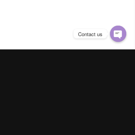
Contact us
Open
chaty
Spring Season Co.,Ltd. All Right Reserved
Contact us