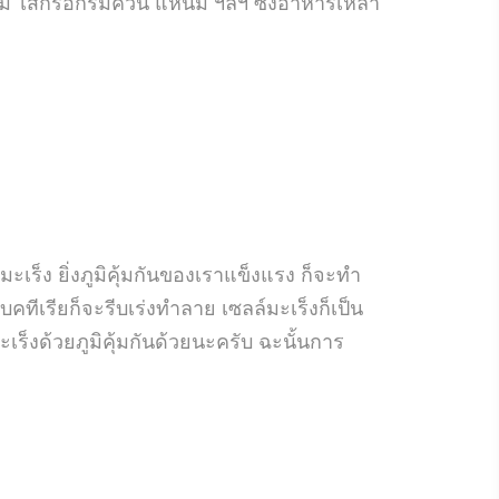
ส้ม ไส้กรอกรมควัน แหนม ฯลฯ ซึ่งอาหารเหล่า
มะเร็ง ยิ่งภูมิคุ้มกันของเราแข็งแรง ก็จะทำ
แบคทีเรียก็จะรีบเร่งทำลาย เซลล์มะเร็งก็เป็น
ร็งด้วยภูมิคุ้มกันด้วยนะครับ ฉะนั้นการ