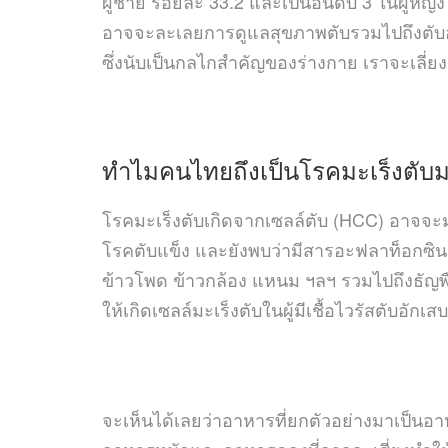
ผู้ชาย ร้อยละ 33.2 และเป็นอันดับ 3 ในผู้หญิ
อาจจะละเลยการดูแลสุขภาพตับรวมไปถึงตับอ่อ
ซึ่งนับเป็นกลไกสำคัญของร่างกาย เราจะเลี่ยง
ทำไม
คนไทยถึงเป็นโรคมะเร็ง
ตับม
โรคมะเร็งตับเกิดจากเซลล์ตับ (HCC) อาจจะมาจากผ
โรคตับแข็ง และยังพบว่ามีสารอะฟลาท็อกซิน (Af
ข้าวโพด ข้าวกล้อง แหนม ฯลฯ รวมไปถึงธัญพ
ให้เกิดเซลล์มะเร็งตับในผู้มีเชื้อไวรัสตับอักเสบ
จะเห็นได้เลยว่าอาหารที่ยกตัวอย่างมาเป็น