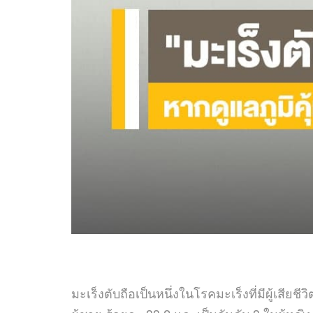
มะเร็งตับถือเป็นหนึ่งในโรคมะเร็งที่มีผู้เสีย